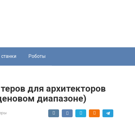
 станки
Роботы
теров для архитекторов
ценовом диапазоне)
еры