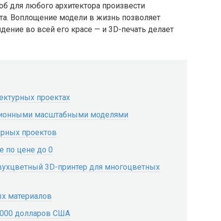
об для любого архитектора произвести
нта. Воплощение модели в жизнь позволяет
дение во всей его красе — и 3D-печать делает
ектурных проектах
иционными масштабными моделями
урных проектов
е по цене до 0
 двухцветный 3D-принтер для многоцветных
ых материалов
2000 долларов США