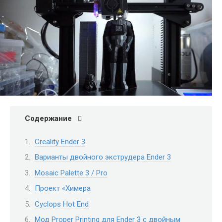
Содержание
Creality Ender 3
Варианты двойного экструдера Ender 3
Mosaic Palette 3 / Pro
Проект «Химера
Cyclops Hot End
Мод Proper Printing для Ender 3 с двойным