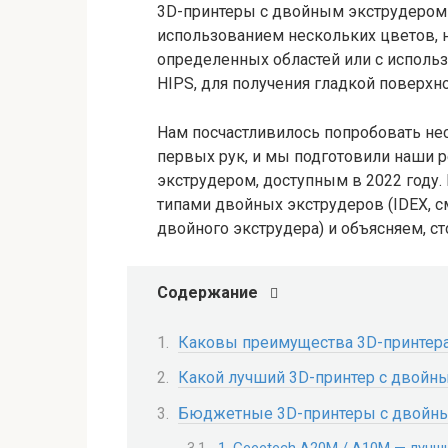
3D-принтеры с двойным экструдером 
использованием нескольких цветов, 
определенных областей или с использ
HIPS, для получения гладкой поверхно
Нам посчастливилось попробовать не
первых рук, и мы подготовили наши
экструдером, доступным в 2022 году
типами двойных экструдеров (IDEX, 
двойного экструдера) и объясняем, с
Содержание
Каковы преимущества 3D-принтера
Какой лучший 3D-принтер с двойн
Бюджетные 3D-принтеры с двойным
1. Geeetech A20M / A10M — луч