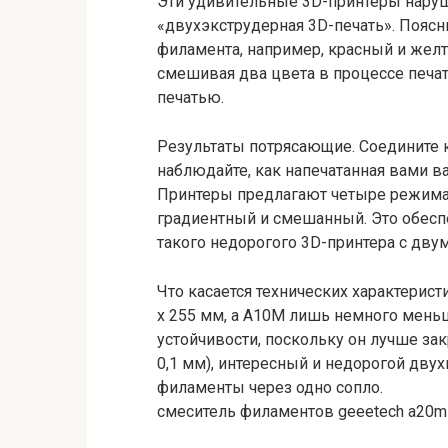
Эти удивительные 3D-принтеры нару
«двухэкструдерная 3D-печать». Поясн
филамента, например, красный и желты
смешивая два цвета в процессе печа
печатью.
Результаты потрясающие. Соедините 
наблюдайте, как напечатанная вами ва
Принтеры предлагают четыре режима 
градиентный и смешанный. Это обесп
такого недорогого 3D-принтера с дву
Что касается технических характерис
x 255 мм, а A10M лишь немного мен
устойчивости, поскольку он лучше зак
0,1 мм), интересный и недорогой дву
филаменты через одно сопло.
смеситель филаментов geeetech a20m