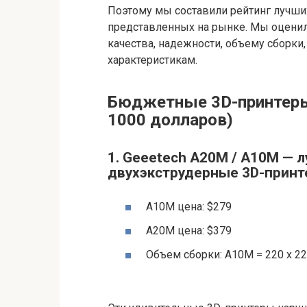
Поэтому мы составили рейтинг лучши
представленных на рынке. Мы оценил
качества, надежности, объему сборки
характеристикам.
Бюджетные 3D-принтеры
1000 долларов)
1. Geeetech A20M / A10M —
двухэкструдерные 3D-прин
A10M цена: $279
A20M цена: $379
Объем сборки: A10M = 220 x 220