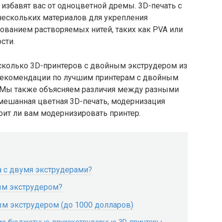
избавят вас от одноцветной дремы. 3D-печать с
нескольких материалов для укрепления
ованием растворяемых нитей, таких как PVA или
сти.
сколько 3D-принтеров с двойным экструдером из
 рекомендации по лучшим принтерам с двойным
. Мы также объясняем различия между разными
смешанная цветная 3D-печать, модернизация
тоит ли вам модернизировать принтер.
 с двумя экструдерами?
ым экструдером?
 экструдером (до 1000 долларов)
шие бюджетные двухэкструдерные 3D-принтеры