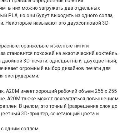
шают правила определения понятия
им: в них можно загружать два отдельных
й PLA, но они будут выходить из одного сопла,
ти. Некоторые называют это двухсопловой 3D-
красные, оранжевые и желтые нити и
за становится похожей на экзотический коктейль.
двойной 3D-печати: одноцветный, двухцветный,
ечивает огромный выбор дизайнов печати для
мя экструдерами.
тик, A20M имеет хороший рабочий объем 255 x 255
ьше. A20M также может похвастаться повышением
реплен. В целом, это точный (разрешение слоя до
хцветный 3D-принтер, сочетающий цвета и
 с одним соплом.