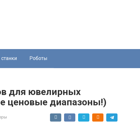
 станки
Роботы
ов для ювелирных
се ценовые диапазоны!)
еры