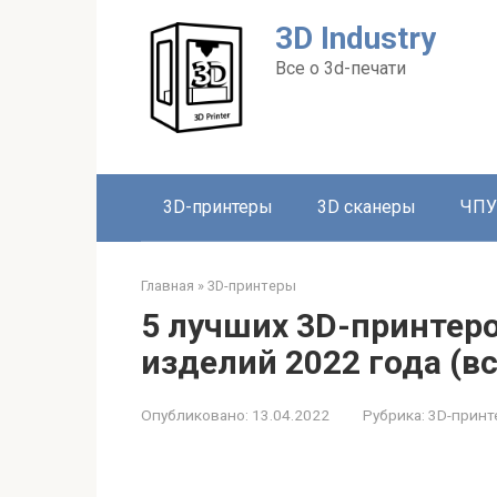
Перейти
3D Industry
к
контенту
Все о 3d-печати
3D-принтеры
3D сканеры
ЧПУ
Главная
»
3D-принтеры
5 лучших 3D-принтер
изделий 2022 года (в
Опубликовано:
13.04.2022
Рубрика:
3D-принт