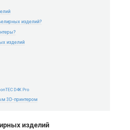
делий
велирных изделий?
интеры?
ых изделий
ionTEC D4K Pro
ым 3D-принтером
ирных изделий